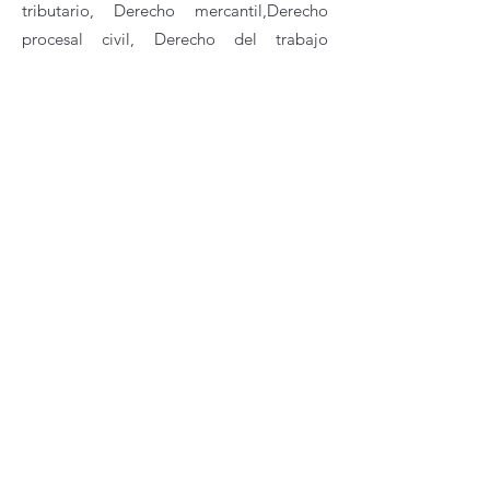
tributario,
Derecho mercantil,
Derecho
procesal civil,
Derecho del trabajo
individual,
Derecho procesal
penal,
Derecho internacional
privado,
Derecho de internet
,
Derecho
sindical
,
Filosofía del derecho,
Derecho
del medio ambiente,
Derechos
humanos
Derecho de daños,
...
Criminología
Introducción al derecho (Teoría general
del derecho), Política y sociedad,
introducción a la sociología, fundamentos
de criminología, introducción a la
psicología, metodología de las ciencias